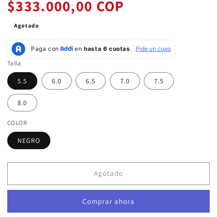
habitual
de
$333.000,00 COP
oferta
Agotado
Talla
5.5
6.0
6.5
7.0
7.5
8.0
COLOR
NEGRO
Agotado
Comprar ahora