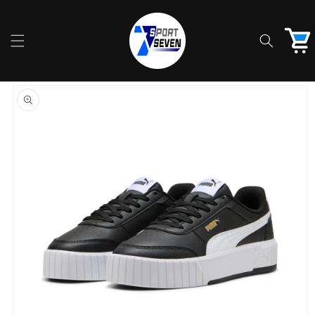
Ir
directamente
al contenido
Carrito
Ir
directamente
a la
información
del producto