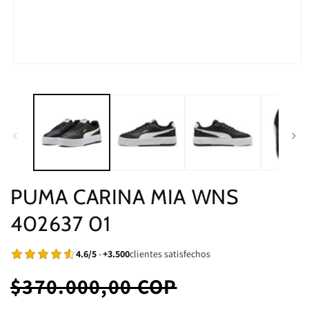
Abrir
elemento
multimedia
1
en
una
ventana
modal
PUMA CARINA MIA WNS
402637 01
4.6/5
•
+3.500
clientes satisfechos
Precio
$370.000,00 COP
Precio