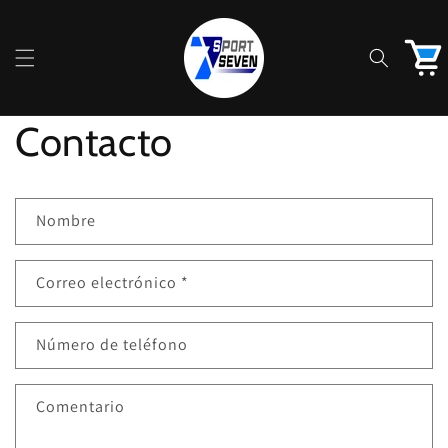
Ir
directamente
al contenido
Carrito
Contacto
F
Nombre
o
r
Correo electrónico
*
m
u
l
Número de teléfono
a
r
Comentario
i
o