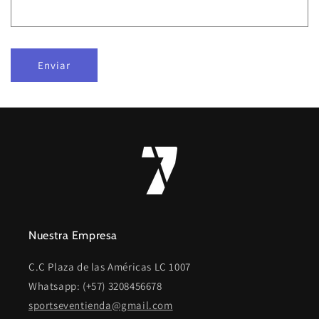
d
e
c
Enviar
o
n
t
a
c
t
o
Nuestra Empresa
C.C Plaza de las Américas LC 1007
Whatsapp: (+57) 3208456678
sportseventienda@gmail.com