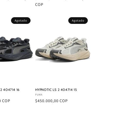
de
habitual
COP
de
oferta
oferta
Agotado
Agotado
2 404714 16
HYPNOTIC LS 2 404714 15
Proveedor:
PUMA
0 COP
Precio
$450.000,00 COP
habitual