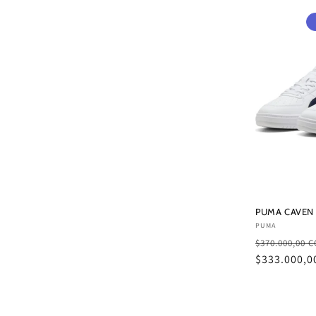
PUMA CAVEN I
Proveedor:
PUMA
Precio
$370.000,00 
habitual
$333.000,0