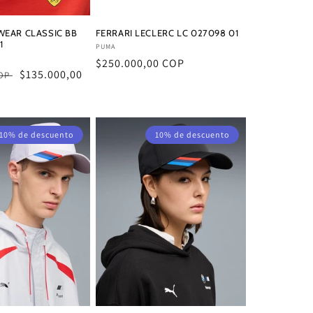
WEAR CLASSIC BB
FERRARI LECLERC LC 027098 01
1
Proveedor:
PUMA
Precio
$250.000,00 COP
Precio
$135.000,00
COP
habitual
de
oferta
10% de descuento
10% de descuento