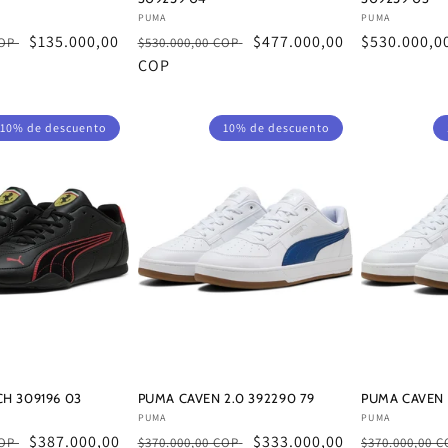
Proveedor:
Proveedor:
PUMA
PUMA
Precio
$135.000,00
Precio
Precio
$477.000,00
Precio
$530.000,0
COP
$530.000,00 COP
de
habitual
COP
de
habitual
oferta
oferta
10% de descuento
10% de descuento
CH 309196 03
PUMA CAVEN 2.0 392290 79
PUMA CAVEN 
Proveedor:
Proveedor:
PUMA
PUMA
Precio
$387.000,00
Precio
Precio
$333.000,00
Precio
COP
$370.000,00 COP
$370.000,00 