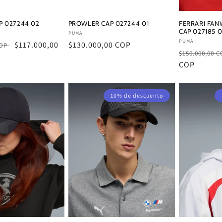
P 027244 02
PROWLER CAP 027244 01
FERRARI FAN
CAP 027185 0
Proveedor:
PUMA
Proveedor:
PUMA
Precio
$117.000,00
Precio
$130.000,00 COP
COP
Precio
$150.000,00 
de
habitual
habitual
COP
oferta
10% de descuento