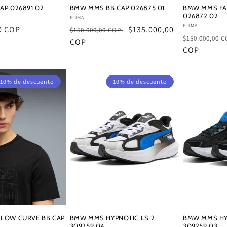
CAP 026891 02
BMW MMS BB CAP 026875 01
BMW MMS FAN
026872 02
Proveedor:
PUMA
Proveedor:
PUMA
0 COP
Precio
Precio
$135.000,00
$150.000,00 COP
Precio
$150.000,00 
habitual
COP
de
habitual
COP
oferta
10% de descuento
10% de descuento
 LOW CURVE BB CAP
BMW MMS HYPNOTIC LS 2
BMW MMS HY
309259 04
309259 03