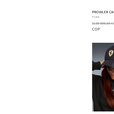
PROWLER CA
Proveedor:
PUMA
Precio
$130.000,00 
habitual
COP