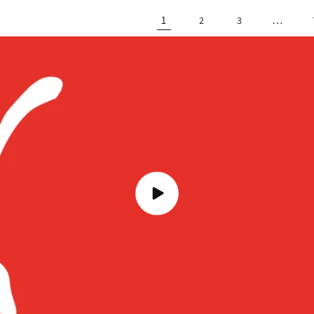
1
…
2
3