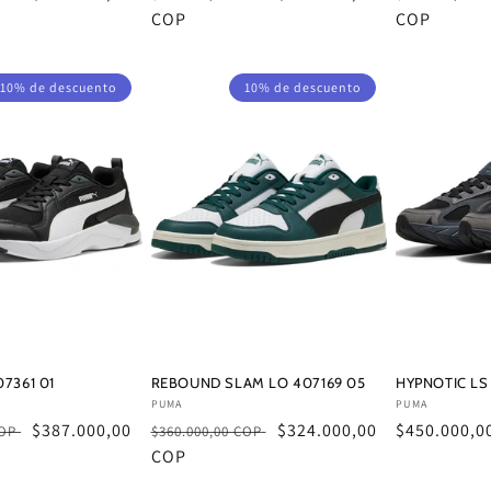
de
habitual
COP
de
habitual
COP
oferta
oferta
10% de descuento
10% de descuento
07361 01
REBOUND SLAM LO 407169 05
HYPNOTIC LS 
Proveedor:
Proveedor:
PUMA
PUMA
Precio
$387.000,00
Precio
Precio
$324.000,00
Precio
$450.000,0
COP
$360.000,00 COP
de
habitual
COP
de
habitual
oferta
oferta