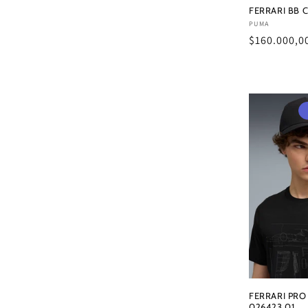
FERRARI BB 
Proveedor:
PUMA
Precio
$160.000,0
habitual
FERRARI PRO
026423 01