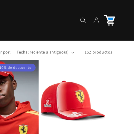
Iniciar
Carrito
sesión
r por:
162 productos
10% de descuento