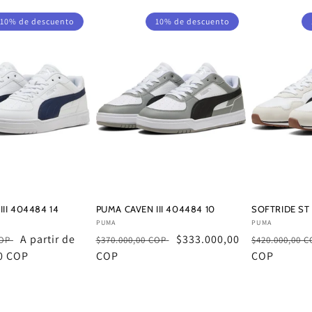
10% de descuento
10% de descuento
II 404484 14
PUMA CAVEN III 404484 10
SOFTRIDE ST
Proveedor:
Proveedor:
PUMA
PUMA
Precio
A partir de
Precio
Precio
$333.000,00
Precio
COP
$370.000,00 COP
$420.000,00 
0 COP
de
habitual
COP
de
habitual
COP
oferta
oferta