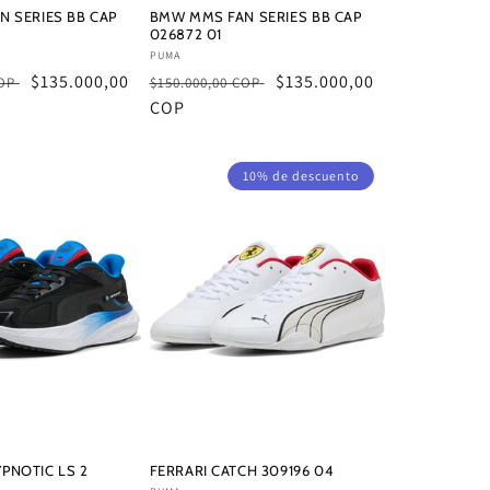
 SERIES BB CAP
BMW MMS FAN SERIES BB CAP
026872 01
Proveedor:
PUMA
Precio
$135.000,00
Precio
Precio
$135.000,00
COP
$150.000,00 COP
de
habitual
COP
de
oferta
oferta
10% de descuento
PNOTIC LS 2
FERRARI CATCH 309196 04