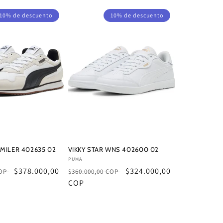
10% de descuento
10% de descuento
 MILER 402635 02
VIKKY STAR WNS 402600 02
Proveedor:
PUMA
Precio
$378.000,00
Precio
Precio
$324.000,00
COP
$360.000,00 COP
de
habitual
COP
de
oferta
oferta