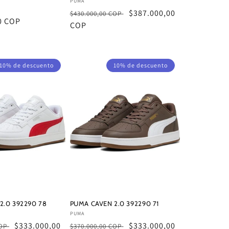
Proveedor:
PUMA
Precio
Precio
$387.000,00
$430.000,00 COP
0 COP
habitual
COP
de
oferta
10% de descuento
10% de descuento
2.0 392290 78
PUMA CAVEN 2.0 392290 71
Proveedor:
PUMA
Precio
$333.000,00
Precio
Precio
$333.000,00
COP
$370.000,00 COP