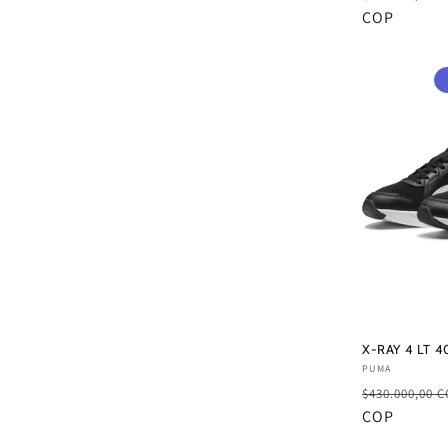
habitual
COP
X-RAY 4 LT 4
Proveedor:
PUMA
Precio
$430.000,00 
habitual
COP